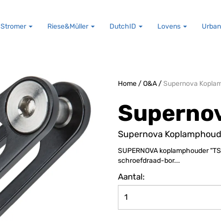
Stromer
Riese&Müller
DutchID
Lovens
Urban
Home
/
O&A
/
Supernova Kopla
Superno
Supernova Koplamphoud
SUPERNOVA koplamphouder "TS" P
schroefdraad-bor...
Aantal: