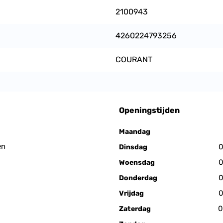
2100943
4260224793256
COURANT
Openingstijden
Maandag
en
0
Dinsdag
0
Woensdag
0
Donderdag
0
Vrijdag
0
Zaterdag