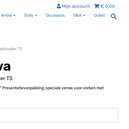
Mijn account
€
0,00
 Arrow
Dolly
Occasions
O&A
Outlet
mphouder TS
va
er TS
resentatieverpakking, speciale versie voor vorken met