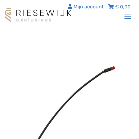
Mijn account
€
0,00
Tog
nav