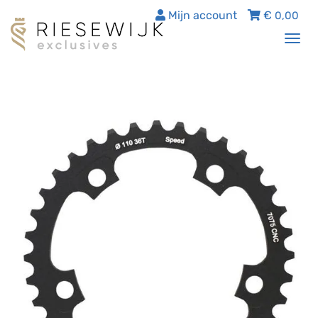
Mijn account
€
0,00
Tog
nav