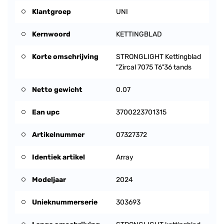
Klantgroep
UNI
Kernwoord
KETTINGBLAD
Korte omschrijving
STRONGLIGHT Kettingblad
"Zircal 7075 T6"36 tands
Netto gewicht
0.07
Ean upc
3700223701315
Artikelnummer
07327372
Identiek artikel
Array
Modeljaar
2024
Unieknummerserie
303693