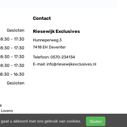
Contact
Gesloten
Riesewijk Exclusives
8:30 - 17:30
Hunneperweg 3
7418 EH
Deventer
8:30 - 17:30
8:30 - 17:30
Telefoon:
0570-234134
E-mail:
info@riesewijkexclusives.nl
8:30 - 17:30
8:30 - 16:30
Gesloten
 ®
n Lovens
n, gaat u akkoord met ons gebruik van cookies.
Sluiten