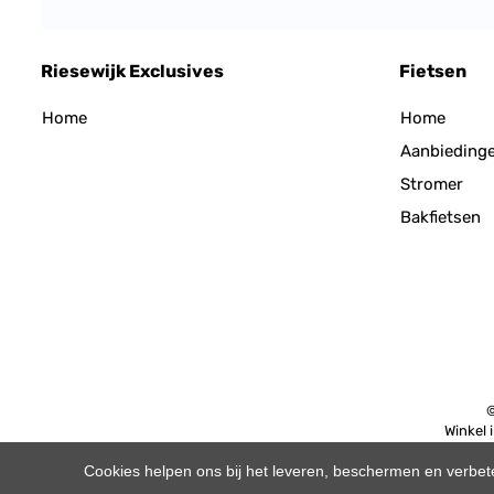
Riesewijk Exclusives
Fietsen
Home
Home
Aanbieding
Stromer
Bakfietsen
©
Winkel 
Cookies helpen ons bij het leveren, beschermen en verbe