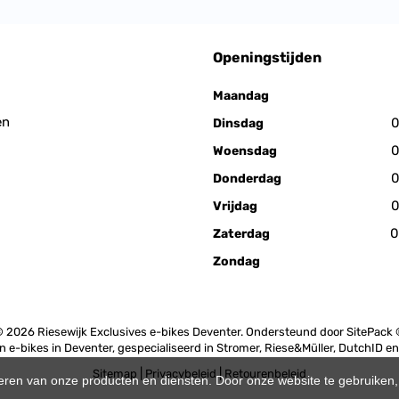
Openingstijden
Maandag
en
0
Dinsdag
0
Woensdag
0
Donderdag
0
Vrijdag
0
Zaterdag
Zondag
 2026 Riesewijk Exclusives e-bikes Deventer. Ondersteund door
SitePack
in e-bikes in Deventer, gespecialiseerd in Stromer, Riese&Müller, DutchID e
Sitemap
Privacybeleid
Retourenbeleid
teren van onze producten en diensten. Door onze website te gebruike