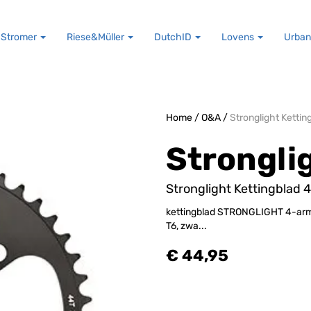
Stromer
Riese&Müller
DutchID
Lovens
Urban
Home
/
O&A
/
Stronglight Kett
Strongli
Stronglight Kettingblad
kettingblad STRONGLIGHT 4-armig
T6, zwa...
€ 44,95