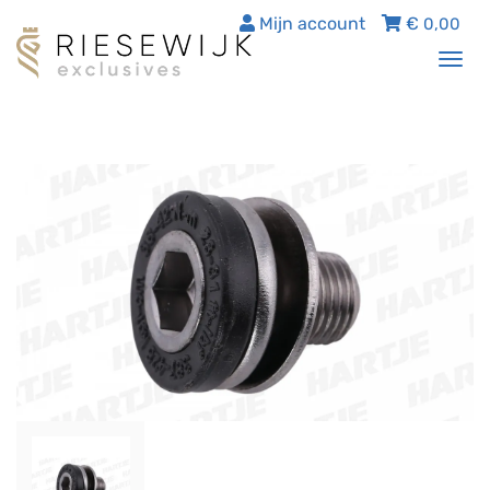
Mijn account
€
0,00
Tog
nav