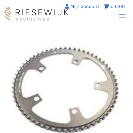
Mijn account
€
0,00
Tog
nav