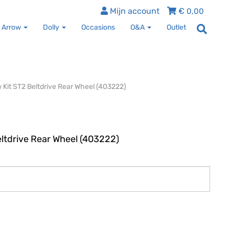
Mijn account
€
0,00
 Arrow
Dolly
Occasions
O&A
Outlet
 Kit ST2 Beltdrive Rear Wheel (403222)
ltdrive Rear Wheel (403222)