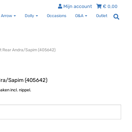
Mijn account
€
0,00
 Arrow
Dolly
Occasions
O&A
Outlet
it Rear Andra/Sapim (405642)
dra/Sapim (405642)
ken incl. nippel.