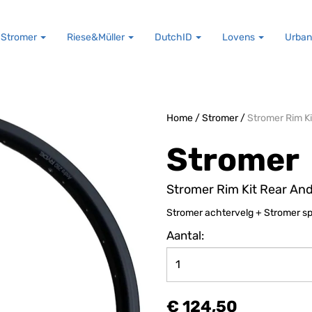
Stromer
Riese&Müller
DutchID
Lovens
Urban
Home
/
Stromer
/
Stromer Rim K
Stromer
Stromer Rim Kit Rear An
Stromer achtervelg + Stromer spa
Aantal:
€ 124,50