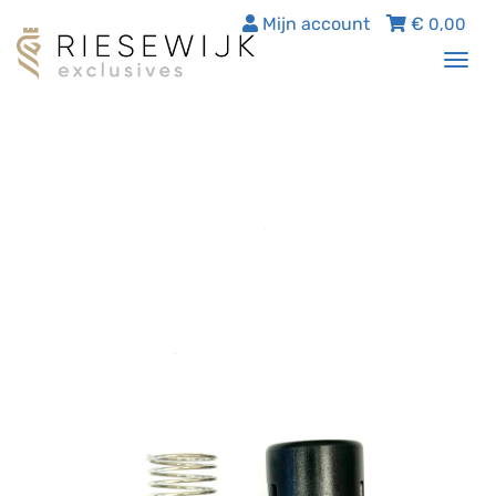
Mijn account
€
0,00
Tog
nav