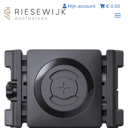
Mijn account
€
0,00
Tog
nav