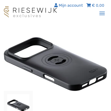
Mijn account
€
0,00
Tog
nav