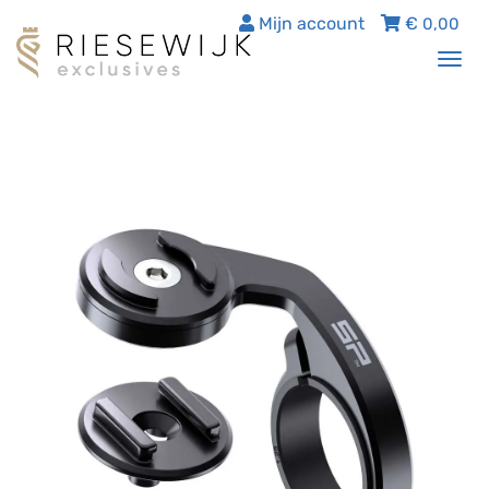
Mijn account
€
0,00
Tog
nav