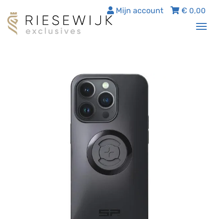
Mijn account
€
0,00
Tog
nav