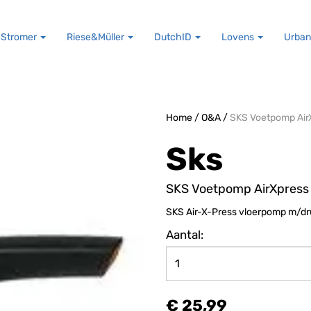
Stromer
Riese&Müller
DutchID
Lovens
Urban
Home
/
O&A
/
SKS Voetpomp Air
Sks
SKS Voetpomp AirXpress
SKS Air-X-Press vloerpomp m/dr
Aantal:
€ 25,99