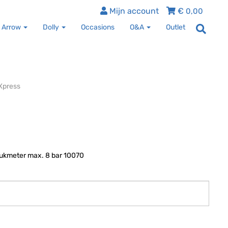
Mijn account
€
0,00
 Arrow
Dolly
Occasions
O&A
Outlet
Xpress
ukmeter max. 8 bar 10070