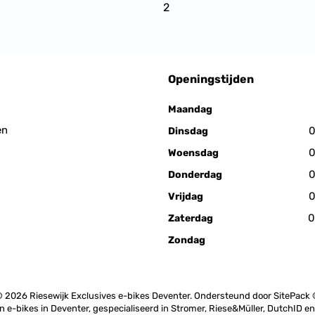
2
Openingstijden
Maandag
en
0
Dinsdag
0
Woensdag
0
Donderdag
0
Vrijdag
0
Zaterdag
Zondag
 2026 Riesewijk Exclusives e-bikes Deventer. Ondersteund door
SitePack
in e-bikes in Deventer, gespecialiseerd in Stromer, Riese&Müller, DutchID e