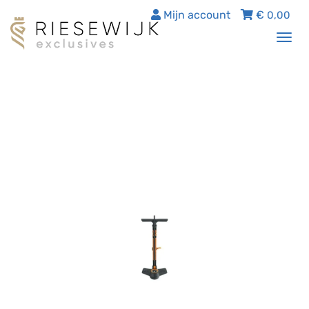
Mijn account
€
0,00
Tog
nav