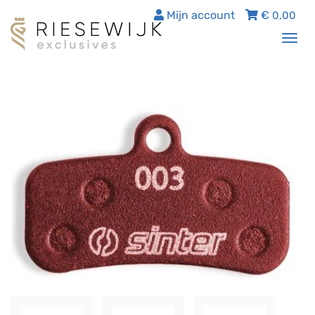
Mijn account
€
0,00
Tog
nav