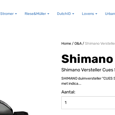
Stromer
Riese&Müller
DutchID
Lovens
Urban
Home
/
O&A
/
Shimano Verstell
Shimano
Shimano Versteller Cues
SHIMANO duimversteller "CUES SL
met indica...
Aantal: