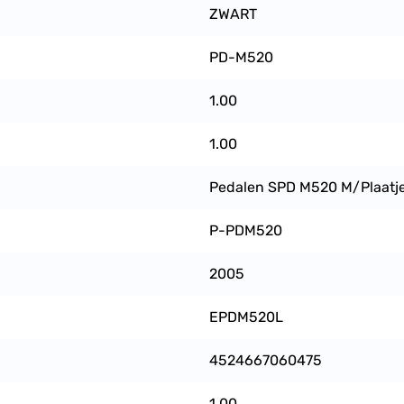
ZWART
PD-M520
1.00
1.00
Pedalen SPD M520 M/Plaatj
P-PDM520
2005
EPDM520L
4524667060475
1.00