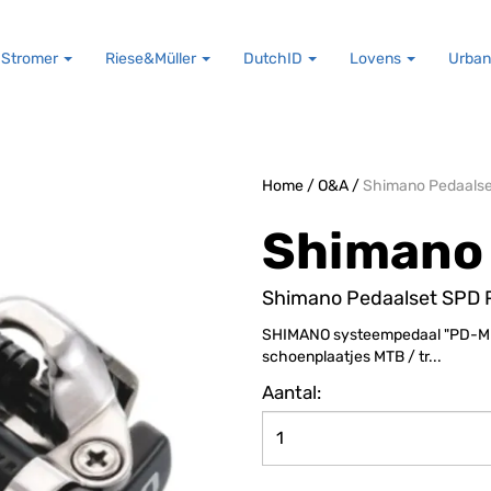
Stromer
Riese&Müller
DutchID
Lovens
Urban
Home
/
O&A
/
Shimano Pedaals
Shimano
Shimano Pedaalset SPD
SHIMANO systeempedaal "PD-M 5
schoenplaatjes MTB / tr...
Aantal: