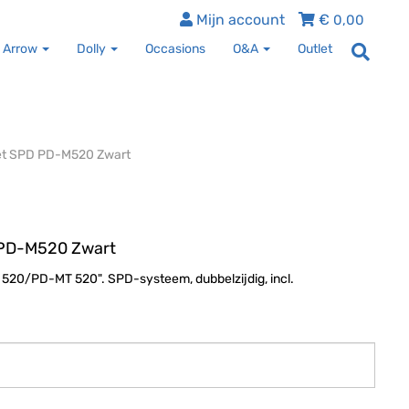
Mijn account
€
0,00
 Arrow
Dolly
Occasions
O&A
Outlet
et SPD PD-M520 Zwart
 PD-M520 Zwart
20/PD-MT 520". SPD-systeem, dubbelzijdig, incl.