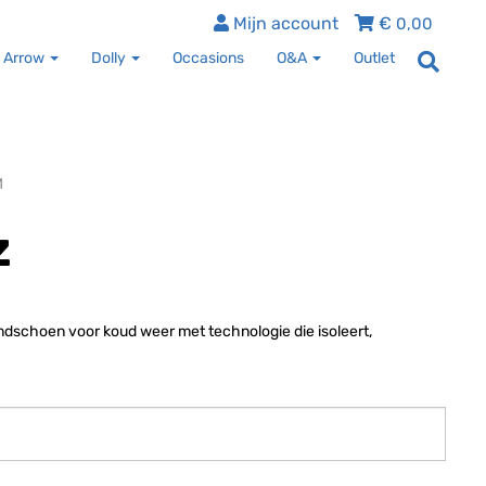
Mijn account
€
0,00
 Arrow
Dolly
Occasions
O&A
Outlet
M
z
dschoen voor koud weer met technologie die isoleert,