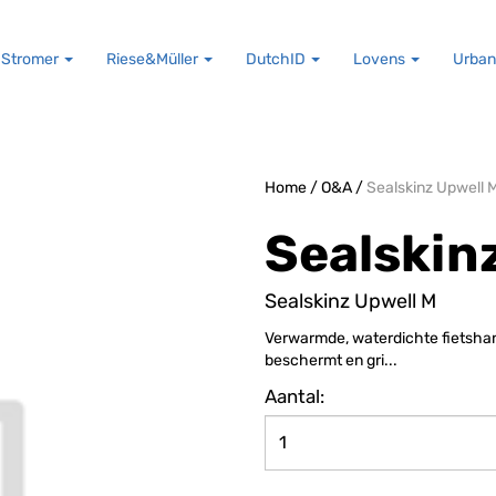
Stromer
Riese&Müller
DutchID
Lovens
Urban
Home
/
O&A
/
Sealskinz Upwell 
Sealskin
Sealskinz Upwell M
Verwarmde, waterdichte fietshan
beschermt en gri...
Aantal: