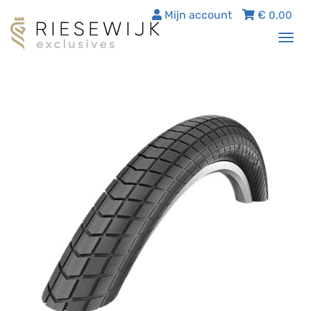
Mijn account
€
0,00
Tog
nav