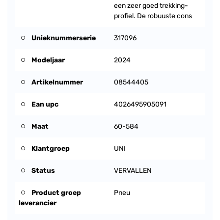
een zeer goed trekking-
profiel. De robuuste cons
Unieknummerserie
317096
Modeljaar
2024
Artikelnummer
08544405
Ean upc
4026495905091
Maat
60-584
Klantgroep
UNI
Status
VERVALLEN
Product groep
Pneu
leverancier