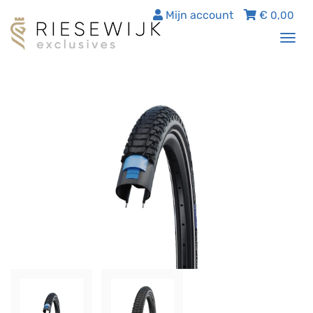
Mijn account
€
0,00
Tog
nav