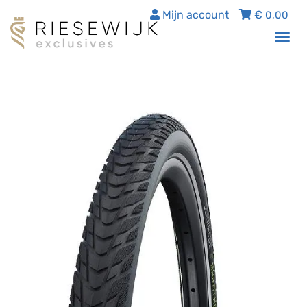
Mijn account
€
0,00
Tog
nav