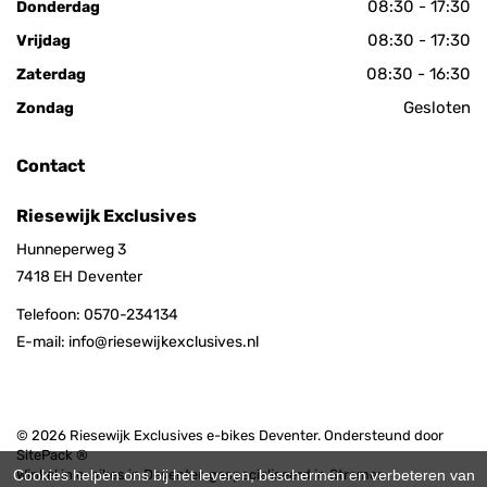
08:30 - 17:30
Donderdag
08:30 - 17:30
Vrijdag
08:30 - 16:30
Zaterdag
Gesloten
Zondag
Contact
Riesewijk Exclusives
Hunneperweg 3
7418 EH
Deventer
Telefoon:
0570-234134
E-mail:
info@riesewijkexclusives.nl
© 2026 Riesewijk Exclusives e-bikes Deventer. Ondersteund door
SitePack ®
Cookies helpen ons bij het leveren, beschermen en verbeteren van
Winkel in e-bikes in Deventer, gespecialiseerd in Stromer,