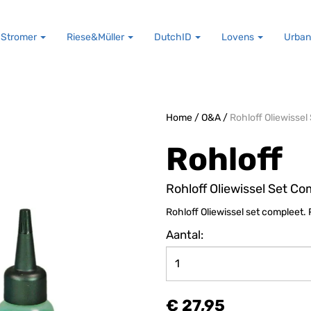
Stromer
Riese&Müller
DutchID
Lovens
Urban
Home
/
O&A
/
Rohloff Oliewissel
Rohloff
Rohloff Oliewissel Set Co
Rohloff Oliewissel set compleet. 
Aantal:
€ 27,95