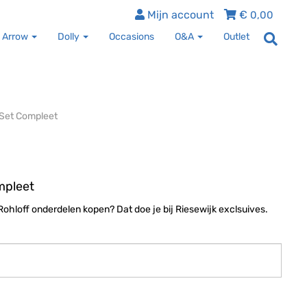
Mijn account
€
0,00
 Arrow
Dolly
Occasions
O&A
Outlet
 Set Compleet
mpleet
Rohloff onderdelen kopen? Dat doe je bij Riesewijk exclsuives.