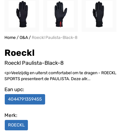
Home
/
O&A
/
Roeckl Paulista-Black-8
Roeckl
Roeckl Paulista-Black-8
<p>Veelzijdig en uiterst comfortabel om te dragen - ROECKL
SPORTS presenteert de PAULISTA. Deze allr...
Ean upc:
4044791359455
Merk:
ROECKL