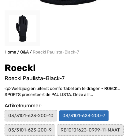
Home
/
O&A
/
Roeckl Paulista-Black-7
Roeckl
Roeckl Paulista-Black-7
<p>Veelzijdig en uiterst comfortabel om te dragen - ROECKL
SPORTS presenteert de PAULISTA. Deze allr...
Artikelnummer:
03/3101-623-200-10
03/3101-623-200-7
03/3101-623-200-9
RB10101623-0999-11-MAAT