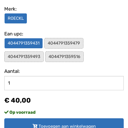
Merk:
ROECKL
Ean upc:
4044791359431
4044791359479
4044791359493
4044791359516
Aantal:
€ 40,00
Op voorraad
Toevoegen aan winkelwagen