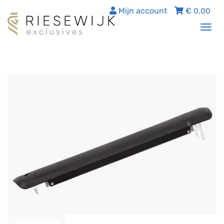
Mijn account
€
0,00
Tog
nav