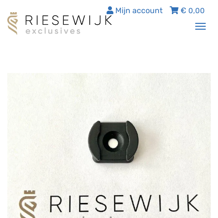
Mijn account
€
0,00
Tog
nav