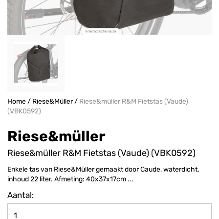
Home
/
Riese&Müller
/
Riese&müller R&M Fietstas (Vaude)
(VBK0592)
Riese&müller
Riese&müller R&M Fietstas (Vaude) (VBK0592)
Enkele tas van Riese&Müller gemaakt door Caude, waterdicht,
inhoud 22 liter. Afmeting: 40x37x17cm ...
Aantal: