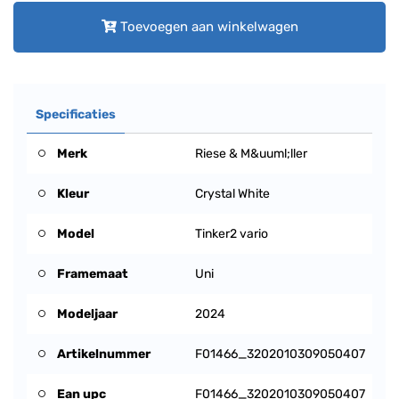
Toevoegen aan winkelwagen
Specificaties
Merk
Riese & M&uuml;ller
Kleur
Crystal White
Model
Tinker2 vario
Framemaat
Uni
Modeljaar
2024
Artikelnummer
F01466_3202010309050407
Ean upc
F01466_3202010309050407