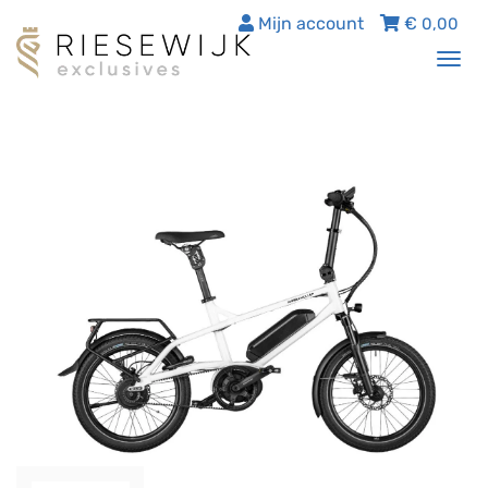
Mijn account
€
0,00
Tog
nav