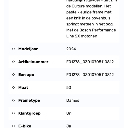
natuurlijk rijgevoel – dat zijn
de Culture modellen. Het
pastelkleurige frame met
een knik in de bovenbuis
springt meteen in het oog.
Met de Bosch Performance
Line SX motor en
Modeljaar
2024
Artikelnummer
F01278_03010705110812
Ean upc
F01278_03010705110812
Maat
50
Frametype
Dames
Klantgroep
Uni
E-bike
Ja