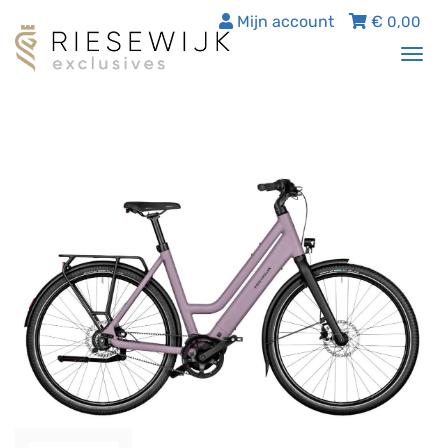
Mijn account
€
0,00
Tog
nav