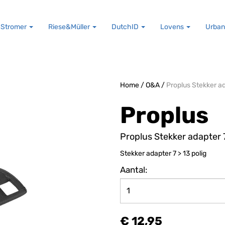
Stromer
Riese&Müller
DutchID
Lovens
Urban
Home
/
O&A
/
Proplus Stekker ad
Proplus
Proplus Stekker adapter 7
Stekker adapter 7 > 13 polig
Aantal:
€ 12,95