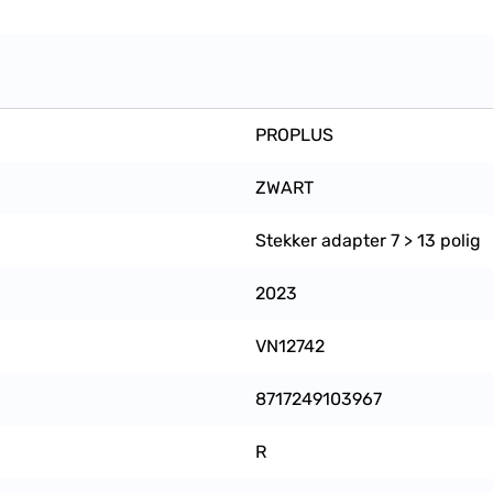
PROPLUS
ZWART
Stekker adapter 7 > 13 polig
2023
VN12742
8717249103967
R