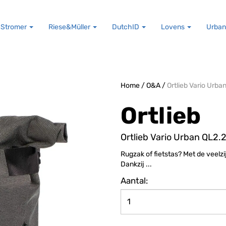
Stromer
Riese&Müller
DutchID
Lovens
Urban
Home
/
O&A
/
Ortlieb Vario Urba
Ortlieb
Ortlieb Vario Urban QL2.
Rugzak of fietstas? Met de veelzi
Dankzij ...
Aantal: