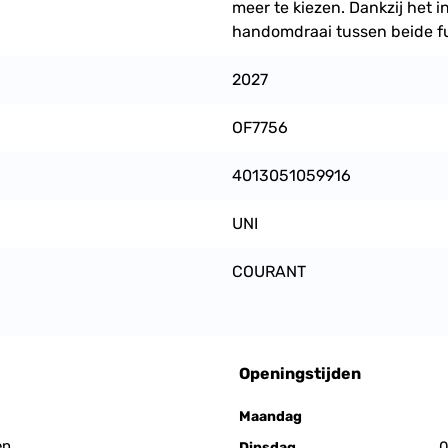
meer te kiezen. Dankzij het 
handomdraai tussen beide fu
2027
OF7756
4013051059916
UNI
COURANT
Openingstijden
Maandag
en
0
Dinsdag