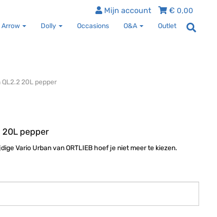
Mijn account
€
0,00
 Arrow
Dolly
Occasions
O&A
Outlet
n QL2.2 20L pepper
2 20L pepper
jdige Vario Urban van ORTLIEB hoef je niet meer te kiezen.