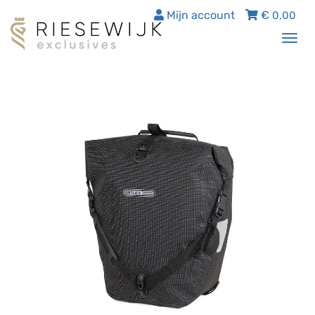
Mijn account
€
0,00
Tog
nav