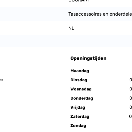
Tasaccessoires en onderdel
NL
Openingstijden
Maandag
en
0
Dinsdag
0
Woensdag
0
Donderdag
0
Vrijdag
0
Zaterdag
Zondag