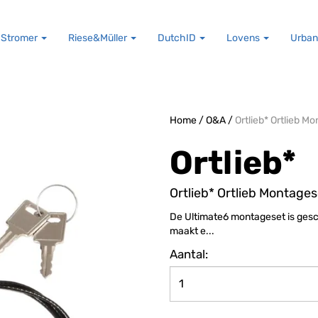
Stromer
Riese&Müller
DutchID
Lovens
Urban
Home
/
O&A
/
Ortlieb* Ortlieb M
Ortlieb*
Ortlieb* Ortlieb Montages
De Ultimate6 montageset is gesc
maakt e...
Aantal: