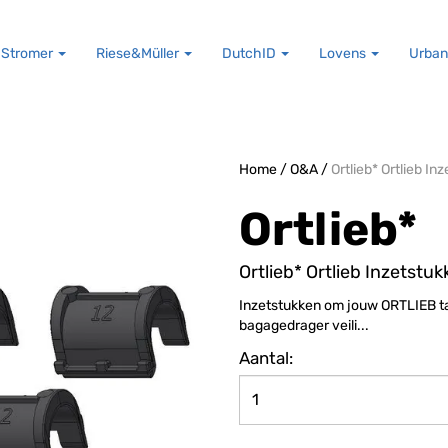
Stromer
Riese&Müller
DutchID
Lovens
Urban
Home
/
O&A
/
Ortlieb* Ortlieb In
Ortlieb*
Ortlieb* Ortlieb Inzetstu
Inzetstukken om jouw ORTLIEB ta
bagagedrager veili...
Aantal: