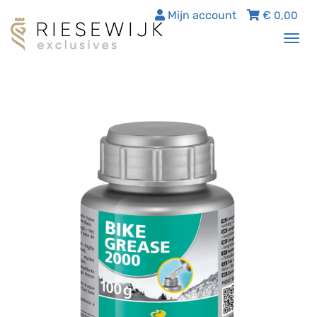
Mijn account
€
0,00
Tog
nav