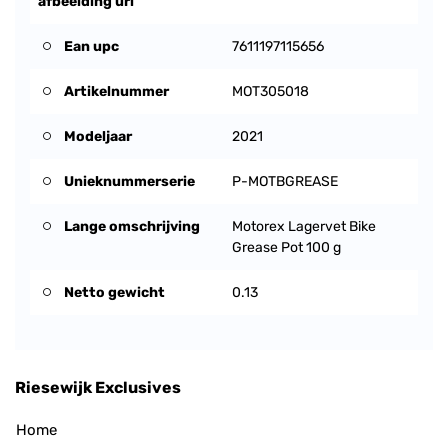
afbeelding url
Ean upc
7611197115656
Artikelnummer
MOT305018
Modeljaar
2021
Unieknummerserie
P-MOTBGREASE
Lange omschrijving
Motorex Lagervet Bike
Grease Pot 100 g
Netto gewicht
0.13
Riesewijk Exclusives
Home