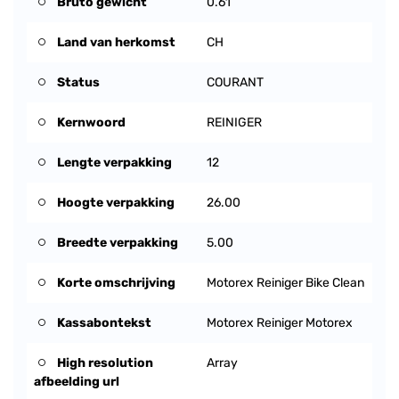
Bruto gewicht
0.61
Land van herkomst
CH
Status
COURANT
Kernwoord
REINIGER
Lengte verpakking
12
Hoogte verpakking
26.00
Breedte verpakking
5.00
Korte omschrijving
Motorex Reiniger Bike Clean
Kassabontekst
Motorex Reiniger Motorex
High resolution
Array
afbeelding url