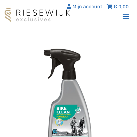
Mijn account
€
0,00
Tog
nav