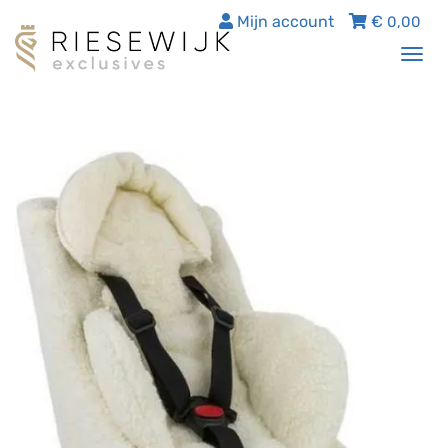
Mijn account
€
0,00
Tog
nav