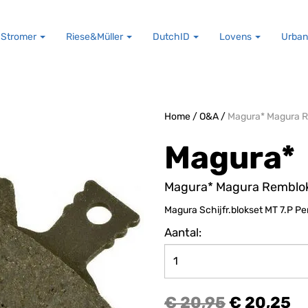
Stromer
Riese&Müller
DutchID
Lovens
Urban
Home
/
O&A
/
Magura* Magura R
Magura*
Magura* Magura Remblok
Magura Schijfr.blokset MT 7.P P
Aantal:
€ 20,95
€ 20,25