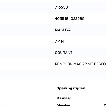
716558
4055184022085
MAGURA
7.P MT
COURANT
REMBLOK MAG 7P MT PERFO
Openingstijden
Maandag
en
0
Dinsdag