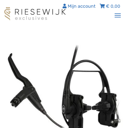
Mijn account
€
0,00
Tog
nav