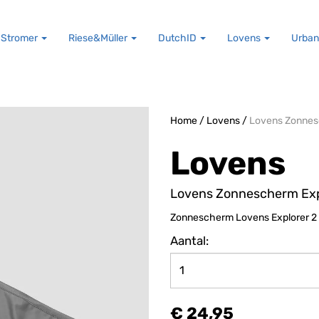
Stromer
Riese&Müller
DutchID
Lovens
Urban
Home
/
Lovens
/
Lovens Zonnes
Lovens
Lovens Zonnescherm Exp
Zonnescherm Lovens Explorer 2
Aantal:
€ 24,95