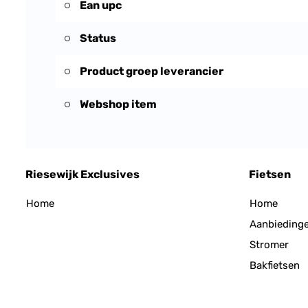
Ean upc
Status
Product groep leverancier
Webshop item
Riesewijk Exclusives
Fietsen
Home
Home
Aanbieding
Stromer
Bakfietsen