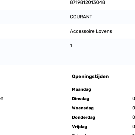
8719812013048
COURANT
Accessoire Lovens
1
Openingstijden
Maandag
en
0
Dinsdag
0
Woensdag
0
Donderdag
0
Vrijdag