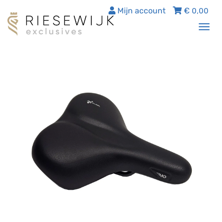
Mijn account
€
0,00
Tog
nav