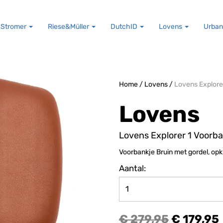
Stromer
Riese&Müller
DutchID
Lovens
Urban
Home
/
Lovens
/
Lovens Explore
Lovens
Lovens Explorer 1 Voorba
Voorbankje Bruin met gordel, op
Aantal:
€ 279,95
€ 179,95