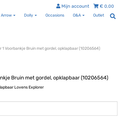
Mijn account
€
0,00
 Arrow
Dolly
Occasions
O&A
Outlet
r 1 Voorbankje Bruin met gordel, opklapbaar (10206564)
nkje Bruin met gordel, opklapbaar (10206564)
klapbaar Lovens Explorer