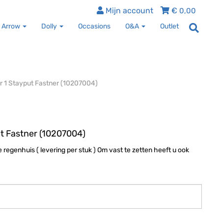
Mijn account
€
0,00
 Arrow
Dolly
Occasions
O&A
Outlet
r 1 Stayput Fastner (10207004)
t Fastner (10207004)
regenhuis ( levering per stuk ) Om vast te zetten heeft u ook