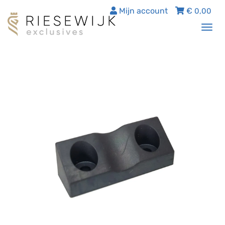
Mijn account
€
0,00
Tog
nav