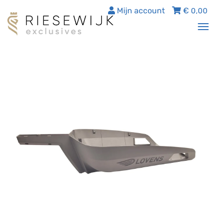
Mijn account
€
0,00
Tog
nav