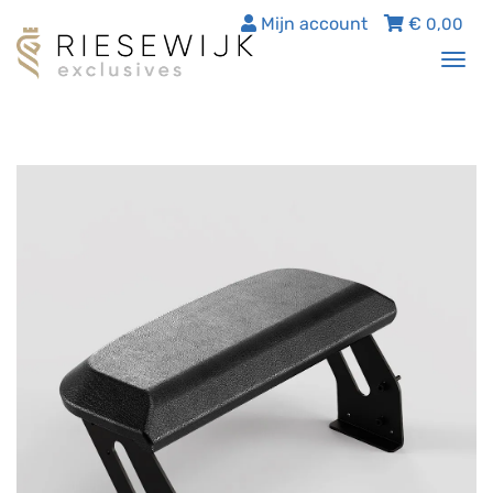
Mijn account
€
0,00
Tog
nav