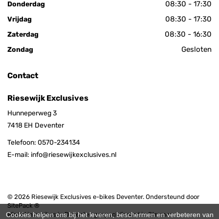
08:30 - 17:30
Donderdag
08:30 - 17:30
Vrijdag
08:30 - 16:30
Zaterdag
Gesloten
Zondag
Contact
Riesewijk Exclusives
Hunneperweg 3
7418 EH
Deventer
Telefoon:
0570-234134
E-mail:
info@riesewijkexclusives.nl
© 2026 Riesewijk Exclusives e-bikes Deventer. Ondersteund door
SitePack ®
Winkel in e-bikes in Deventer, gespecialiseerd in Stromer,
Cookies helpen ons bij het leveren, beschermen en verbeteren van