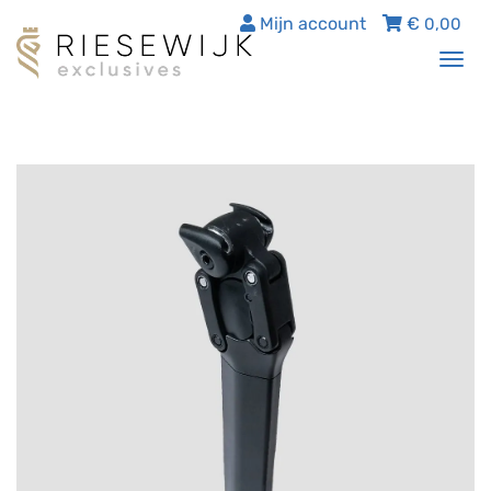
Mijn account
€
0,00
Tog
nav