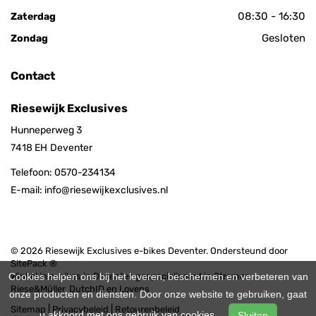
08:30 - 16:30
Zaterdag
Gesloten
Zondag
Contact
Riesewijk Exclusives
Hunneperweg 3
7418 EH
Deventer
Telefoon:
0570-234134
E-mail:
info@riesewijkexclusives.nl
© 2026 Riesewijk Exclusives e-bikes Deventer. Ondersteund door
SitePack ®
Winkel in e-bikes in Deventer, gespecialiseerd in Stromer,
Cookies helpen ons bij het leveren, beschermen en verbeteren van
Riese&Müller, DutchID en Lovens
onze producten en diensten. Door onze website te gebruiken, gaat
Sitemap
Privacybeleid
Retourenbeleid
u akkoord met ons gebruik van cookies.
Sluiten