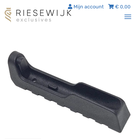
Mijn account
€
0,00
Tog
nav