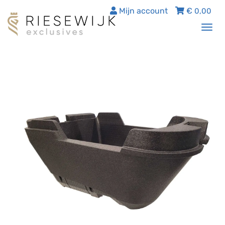
Mijn account
€
0,00
Tog
nav